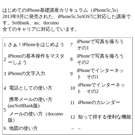
はじめてのiPhone基礎講座カリキュラム（iPhone5c,5s）
2013年9月に発売された、iPhone5c,5s/iOS7に対応した講座で
す。Softbank、au、docomo
全てのキャリアに対応しています。
iPhoneで写真を撮ろう
さぁ！iPhoneをはじめよう
1
7
その1
iPhoneの基本操作をマスタ
iPhoneで写真を撮ろう
2
8
ーしよう
その2
iPhoneでインターネッ
iPhoneの文字入力
3
9
ト その1
iPhoneでインターネッ
電話としての使い方
4
10
ト その2
携帯メールの使い方
iPhoneのカレンダー
11
(au/SoftBank版)
5
メールの使い方（docomo
知って得する便利な機能
12
版）
6
地図の使い方
–
–