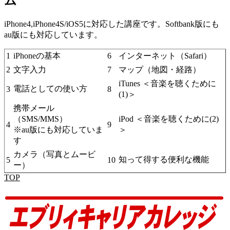
ム
iPhone4,iPhone4S/iOS5に対応した講座です。Softbank版にも
au版にも対応しています。
1
iPhoneの基本
6
インターネット（Safari）
2
文字入力
7
マップ（地図・経路）
iTunes ＜音楽を聴くために
電話としての使い方
3
8
(1)＞
携帯メール
（SMS/MMS）
iPod ＜音楽を聴くために(2)
4
9
※au版にも対応していま
＞
す
カメラ（写真とムービ
知って得する便利な機能
5
10
ー）
TOP